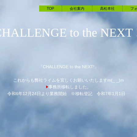
TOP
会社案内
高松本社
フ
C
H
A
L
L
E
N
G
E
t
o
t
h
e
N
E
X
T
『
CHALLENGE to the NEXT!』
これからも弊社ライムを宜しくお願いいたしますm(_ _)m
事務所移転しました。
令和6年12月24日より業務開始 ※移転登記 令和7年1月1日